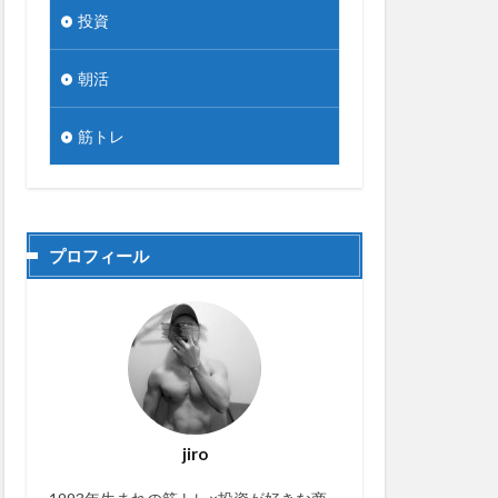
投資
朝活
筋トレ
プロフィール
jiro