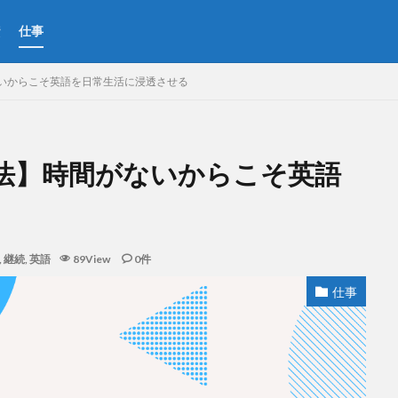
資
仕事
いからこそ英語を日常生活に浸透させる
法】時間がないからこそ英語
,
継続
,
英語
89View
0件
仕事