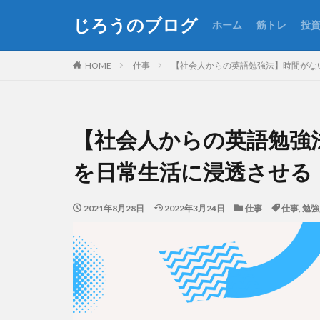
じろうのブログ
ホーム
筋トレ
投
HOME
仕事
【社会人からの英語勉強法】時間がな
【社会人からの英語勉強
を日常生活に浸透させる
2021年8月28日
2022年3月24日
仕事
仕事
,
勉強